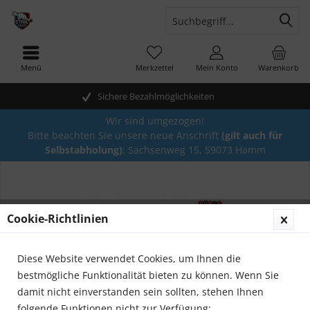
Menü
Merkzettel
Mein Konto
Warenkorb
Sichere Bezahlmöglichkeiten
Wir sind umgezogen!
Bitte beachten Sie unsere neue Anschrift
(gilt auch für
Selbstabholung)
: Sachsenweg 15, 59073 Hamm
Cookie-Richtlinien
Diese Website verwendet Cookies, um Ihnen die
bestmögliche Funktionalität bieten zu können. Wenn Sie
damit nicht einverstanden sein sollten, stehen Ihnen
folgende Funktionen nicht zur Verfügung: