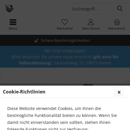
Menü
Merkzettel
Mein Konto
Warenkorb
Sichere Bezahlmöglichkeiten
Wir sind umgezogen!
Bitte beachten Sie unsere neue Anschrift
(gilt auch für
Selbstabholung)
: Sachsenweg 15, 59073 Hamm
Cookie-Richtlinien
Diese Website verwendet Cookies, um Ihnen die
bestmögliche Funktionalität bieten zu können. Wenn Sie
damit nicht einverstanden sein sollten, stehen Ihnen
folgende Funktionen nicht zur Verfügung: