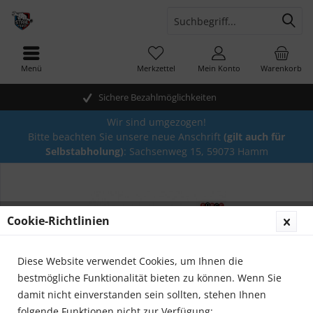
Menü
Merkzettel
Mein Konto
Warenkorb
Sichere Bezahlmöglichkeiten
Wir sind umgezogen!
Bitte beachten Sie unsere neue Anschrift
(gilt auch für
Selbstabholung)
: Sachsenweg 15, 59073 Hamm
Cookie-Richtlinien
Diese Website verwendet Cookies, um Ihnen die
bestmögliche Funktionalität bieten zu können. Wenn Sie
damit nicht einverstanden sein sollten, stehen Ihnen
folgende Funktionen nicht zur Verfügung: