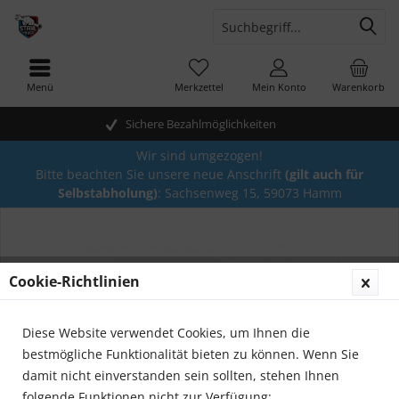
Menü
Merkzettel
Mein Konto
Warenkorb
Sichere Bezahlmöglichkeiten
Wir sind umgezogen!
Bitte beachten Sie unsere neue Anschrift
(gilt auch für
Selbstabholung)
: Sachsenweg 15, 59073 Hamm
Cookie-Richtlinien
Diese Website verwendet Cookies, um Ihnen die
bestmögliche Funktionalität bieten zu können. Wenn Sie
damit nicht einverstanden sein sollten, stehen Ihnen
folgende Funktionen nicht zur Verfügung: