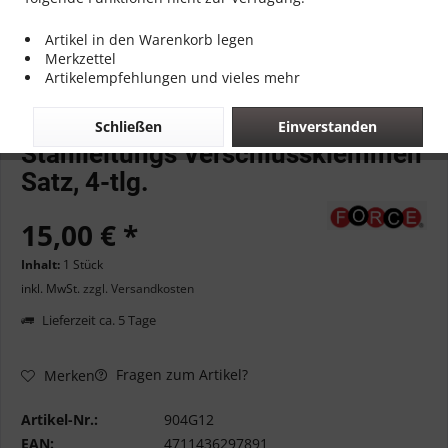
Artikel in den Warenkorb legen
Merkzettel
Artikelempfehlungen und vieles mehr
Dieser Artikel steht derzeit nicht zur Verfügung!
Schließen
Einverstanden
Stahlleitungs Verschlussklemmen
Satz, 4-tlg.
15,00 € *
Inhalt:
1 Stück
inkl. MwSt.
zzgl. Versandkosten
Lieferzeit ca. 5 Tage
Fragen zum Artikel?
Merken
Artikel-Nr.:
904G12
EAN:
4711436297891